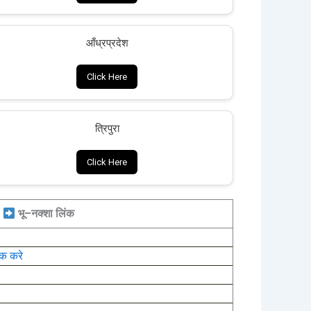
आँध्रप्रदेश
Click Here
त्रिपुरा
Click Here
भू–नक्शा लिंक
ैक करे