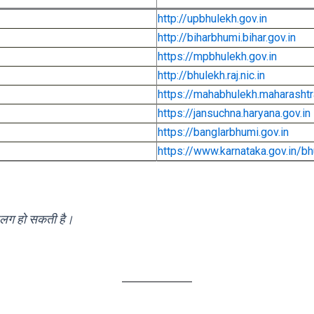
http://upbhulekh.gov.in
http://biharbhumi.bihar.gov.in
https://mpbhulekh.gov.in
http://bhulekh.raj.nic.in
https://mahabhulekh.maharashtra
https://jansuchna.haryana.gov.in
https://banglarbhumi.gov.in
https://www.karnataka.gov.in/b
 अलग हो सकती है।