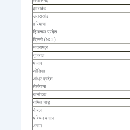
छत्तीसगढ़
झारखंड
उत्तराखंड
हरियाणा
हिमाचल प्रदेश
दिल्ली (NCT)
महाराष्ट्र
गुजरात
पंजाब
ओडिशा
आंध्र प्रदेश
तेलंगाना
कर्नाटक
तमिल नाडु
केरल
पश्चिम बंगाल
असम