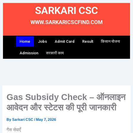
Skip
SARKARI CSC
to
content
WWW.SARKARICSCFIND.COM
Home
Jobs
Admit Card
Result
किसान योजना
Admission
सरकारी काम
Gas Subsidy Check – ऑनलाइन
आवेदन और स्टेटस की पूरी जानकारी
By
Sarkari CSC
/
May 7, 2026
गैस सेवाएँ