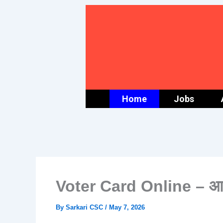
Skip
to
content
Home
Jobs
Voter Card Online – आवे
By
Sarkari CSC
/
May 7, 2026